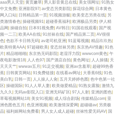
aaa男人天堂
|
黄页嫩草
|
男人影音黄总在线
|
美女强网址
|
91熟女
中文免费
|
亚洲影院97
|
av变态另类影院
|
探花综合网
|
日本黄色
网入口站
|
日韩精品第一页
|
91视频游艇
|
欧美变态另类在线
|
另
类激情春色
|
操碰视频91
|
超碰香蕉福利
|
欧洲极品另类
|
伊人精
品网
|
操碰自拍
|
日本91视免费
|
AV韩日
|
91国在线观看
|
国产视
频一二三
|
欧美AA在线
|
91丝袜在线
|
国产精品第二页
|
AV很很
色
|
色欲不卡日韩无码
|
av老司机亚洲
|
91蓝莓视频
|
精品玖玖热
|
欧美特黄AAA
|
97超碰欧美
|
变态丝袜另类
|
东京热AV情趣
|
91色
片
|
精品啪啪啪
|
东京热无码影院
|
老湿浮力院
|
wwwcom黄色
|
午
夜电影激情18
|
人人色97
|
国产酒店自拍
|
黄色网址
|
人人操骚
|
天
天天天艹
|
wwwav五月
|
91足交视频
|
亚洲av含羞草
|
超碰99热香
蕉
|
日韩黄页网站
|
91免费链接
|
在线看av网址
|
大香蕉6线
|
91色
美白乳
|
日韩一页
|
人人操人人肏
|
五月天婷婷色图
|
色中色第一社
区
|
操碰国际
|
91人人草人妻
|
欧美做爱精品
|
91熟女露脸
|
激情九
九久久
|
无码av影院入口
|
亚洲无码矿区
|
97人人射
|
亚洲的图色
|
草莓视频网站18
|
美女91视频
|
成人综合剧场
|
传媒精品com
|
亚
洲色图色五月
|
色亚洲视频
|
欧美激情深爱网
|
超碰碰av
|
另类极
品
|
福利姬网站免费看
|
男人女人成人超碰
|
丝袜性爱无码AV
|
国