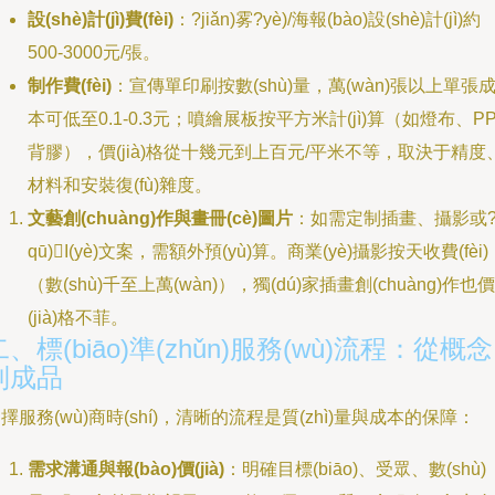
設(shè)計(jì)費(fèi)
：?jiǎn)雾?yè)/海報(bào)設(shè)計(jì)約
500-3000元/張。
制作費(fèi)
：宣傳單印刷按數(shù)量，萬(wàn)張以上單張
本可低至0.1-0.3元；噴繪展板按平方米計(jì)算（如燈布、P
背膠），價(jià)格從十幾元到上百元/平米不等，取決于精度
材料和安裝復(fù)雜度。
文藝創(chuàng)作與畫冊(cè)圖片
：如需定制插畫、攝影或
qū)I(yè)文案，需額外預(yù)算。商業(yè)攝影按天收費(fèi)
（數(shù)千至上萬(wàn)），獨(dú)家插畫創(chuàng)作也價
(jià)格不菲。
二、標(biāo)準(zhǔn)服務(wù)流程：從概念
到成品
擇服務(wù)商時(shí)，清晰的流程是質(zhì)量與成本的保障：
需求溝通與報(bào)價(jià)
：明確目標(biāo)、受眾、數(shù)