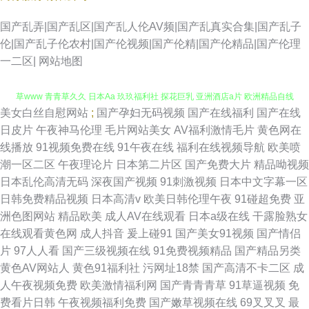
国产乱弄|国产乱区|国产乱人伦AV频|国产乱真实合集|国产乱子
伦|国产乱子伦农村|国产伦视频|国产伦精|国产伦精品|国产伦理
一二区|
网站地图
美女白丝自慰网站
;
国产孕妇无码视频
国产在线福利
国产在线
午夜销魂福利 岛国av在线看 男人天堂a 伊人超碰 超碰午夜 综合久欧洲 成人
日皮片
午夜神马伦理
毛片网站美女
AV福利激情毛片
黄色网在
线播放
91视频免费在线
91午夜在线
福利在线视频导航
欧美喷
草www 青青草久久 日本Aa 玖玖福利社 探花巨乳 亚洲酒店a片 欧洲精品自线
潮一区二区
午夜理论片
日本第二片区
国产免费大片
精品呦视频
日本乱伦高清无码
深夜国产视频
91刺激视频
日本中文字幕一区
成人含羞草 韩国理论午夜 在线视频第六页 在线观看91 香蕉爱爱网 亚洲老湿
日韩免费精品视频
日本高清v
欧美日韩伦理午夜
91碰超免费
亚
洲色图网站
精品欧美
成人AV在线观看
日本a级在线
干露脸熟女
机久久 国产欧美撸日韩 久久青青视频 日韩性爱自拍 国产操逼在线 精品91
在线观看黄色网
成人抖音
爰上碰91
国产美女91视频
国产情侣
片
97人人看
国产三级视频在线
91免费视频精品
国产精品另类
日韩免费乱轮网站 玖玖精品国产 午夜伦理精美A片 午夜羞羞成人 尤物影视
黄色AV网站人
黄色91福利社
污网址18禁
国产高清不卡二区
成
人午夜视频免费
欧美激情福利网
国产青青青草
91草逼视频
免
美女逼靠 综合精品系列 成人自拍超碰 天堂网两性 三级片人妻无码 日本淫网
费看片日韩
午夜视频福利免费
国产嫩草视频在线
69叉叉叉
最