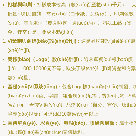
打樣與印刷
：打樣成本較高（數(shù)百至數(shù)千元），
批量印刷后攤薄。材質(zhì)（白卡紙、瓦楞紙）、印刷色數
(shù)、表面處理（覆亮啞膜、過(guò)油）、特殊工藝（燙
金、鏤空）是主要成本點(diǎn)。
VI策劃與商標(biāo)設(shè)計(jì)
：這是品牌建設(shè)的頂
(shè)計(jì)。
商標(biāo)（Logo）設(shè)計(jì)
：通常單獨(dú)報(bào)價
(jià)，1000-10000元不等，取決于設(shè)計(jì)師資歷和方案
數(shù)量。
基礎(chǔ)VI系統(tǒng)
：包含Logo標(biāo)準(zhǔn)制圖、
(biāo)準(zhǔn)色、字體、組合規(guī)范等，費(fèi)用約1-5
(wàn)元；全套VI應(yīng)用系統(tǒng)（辦公、宣傳、環(huá
境導(dǎo)視等）可達(dá)10萬(wàn)元以上。
宣傳單頁(yè)、彩頁(yè)、海報(bào)、噴繪與展板
：屬于相
(duì)標(biāo)準(zhǔn)化的宣傳物料。