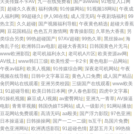
天美传媒不卡AV
|
九一在线免费看
|
国产avwww
|
91地址入口网
页
|
超碰久久夜夜
|
福利偶偶
|
91传媒网站
|
91视频18网站
|
午夜成
人福利网
|
99超碰久
|
伊人98在线
|
成人淫无码
|
午夜剧场福利
|
99
热主页
|
久久超碰
|
国产视频福利导航
|
午夜黄色精选
|
超碰大香蕉
网
|
豆花国精品
|
色色五月激情网
|
青青操影院
|
久草热大香蕉
|
另
类综合另类
|
99热超碰国产
|
97AV超碰
|
99热久草
|
黑丝操av
|
海
角乱子伦
|
欧洲韩日av电影
|
超碰大香蕉91
|
日韩国黄色片无马
|
www欧洲影院
|
老司机福利永久
|
老司机A片区
|
欧美资源av网
|
AV线上
|
www韩日三级
|
欧美性爱一卡2卡
|
黄色电影一品网站
|
午夜av福利
|
欧美人视频
|
91传媒综合网
|
深夜老司机网站
|
午夜
视频在线导航
|
日韩中文字幕豆花
|
黄色入口免费
|
成人国产精品
|
肏屄网站在线观看
|
亚洲另类校园
|
三级国产在线观看
|
www欧美
1
|
91超碰导航
|
欧美日韩日本网
|
伊人春色影院
|
四虎中文字幕
|
91操机视频
|
麻豆成人I视频
|
av蜜臀网址
|
亚洲九一青草
|
AV操逼
电影
|
青青草视频
|
韩国伪娘TS网站
|
成人一级影片
|
91网站播放
|
豆花网站免费观看
|
高清无码
|
aa殴美
|
国产浮力影院
|
97色亚洲
|
日本操逼逼
|
日韩操操网
|
国产一二一二级
|
ts互干
|
岛国片免费
|
黄色亚洲网站
|
欧洲诱惑影院
|
91超碰色情
|
瑟瑟五月天
|
99热狼