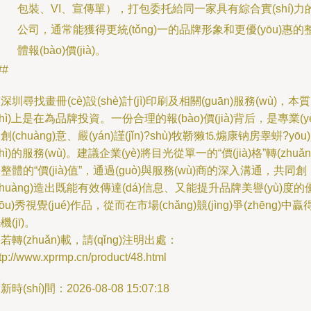
包裝、VI、宣傳單），打包委托給同一家具有綜合實(shí)力
公司，通常能獲得更統(tǒng)一的品牌形象和更優(yōu)惠的
體報(bào)價(jià)。
##
深圳尋找畫冊(cè)設(shè)計(jì)印刷及相關(guān)服務(wù)，本質
zhì)上是在為品牌投資。一份合理的報(bào)價(jià)背后，是專業(yè
創(chuàng)意、嚴(yán)謹(jǐn)?shù)牧鞒獭⒖煽康钠房睾蛢?yōu
zhì)的服務(wù)。建議企業(yè)將目光從單一的“價(jià)格”轉(zhuǎn
整體的“價(jià)值”，通過(guò)與服務(wù)商的深入溝通，共同創
chuàng)造出既能有效傳達(dá)信息、又能提升品牌美譽(yù)度的
yōu)秀視覺(jué)作品，從而在市場(chǎng)競(jìng)爭(zhēng)中贏
機(jī)。
若轉(zhuǎn)載，請(qǐng)注明出處：
tp://www.xprmp.cn/product/48.html
新時(shí)間：2026-08-08 15:07:18