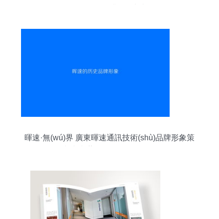
(qū)動(dòng)企業(yè)未來(lái)
暉速·無(wú)界 廣東暉速通訊技術(shù)品牌形象策
劃與文藝創(chuàng)作理念