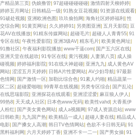
产精品第三页
|
伪娘撸管
|
97超碰碰碰碰碰
|
激情四射天柳婷婷
|
婷婷五月网址
|
日韩精品一级
|
91熟女豆花视频
|
91资源在线观看
|
91破处视频
|
亚洲欧洲色图
|
玖玖偷拍网
|
海角社区婷婷福利
|
性
交综合网
|
91黄页网址
|
久久婷婷91
|
另类图亚洲
|
五月天影院
|
豆
花AV在线播放
|
91精东传媒网站
|
超碰毛片
|
超碰人人青青55
|
91
专区在线
|
午夜性爱影院
|
亚洲3级AV
|
精东毛片
|
欧美黄色网址
|
91撸社区
|
午夜福利影院播放
|
www干逼com
|
国产五六区在线
|
亚洲天堂在线超吹
|
91专区在线
|
黄污视频
|
人妻第八页
|
成人操
碰视频
|
婷婷福利影院
|
91在线大神超碰
|
亚洲九九
|
成人黄色AⅤ
网站
|
涩涩五月天婷婷
|
日韩A片性爱网站
|
AV少妇导航
|
97最新
色情网
|
国产激情一区
|
加勒比综合色
|
91素人约啪
|
精品蔬菜一
区二区
|
超碰爱啪啪
|
99青草在线视频
|
另类专区综合
|
国产乱论
|
在线思瑞影院
|
亚洲探花在线观看
|
亚洲涩涩爱
|
麻豆狼人伊人
|
99热8
|
天天成人社区
|
日本色www无码
|
欧美性vahd
|
大香蕉伊
人粉红
|
国产美女黄色网站
|
成人a视频网
|
97成人资源总站
|
www
日韩欧美
|
九九国产热
|
欧美精品一成人
|
超碰人妻在线
|
精品成人
电影
|
国产搡女人高潮
|
韩日TV色情网站
|
色欲不卡日韩无码
|
91
黑料福利网
|
六月天婷婷丁香
|
亚洲不卡一二一
|
国产男女操
|
91