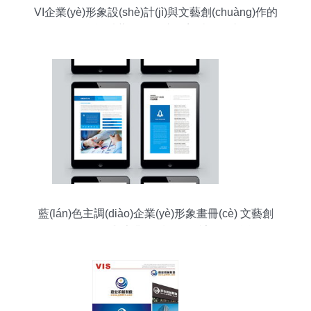
VI企業(yè)形象設(shè)計(jì)與文藝創(chuàng)作的
跨界融合 以藝術(shù)之魂塑造品牌之形
藍(lán)色主調(diào)企業(yè)形象畫冊(cè) 文藝創
(chuàng)作與專業(yè)設(shè)計(jì)的融合