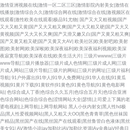
激情亚洲视频在线|激情一区二区三区|激情影院内射美女|激情在
性爱综合 日韩三级AA在线 婷婷五月天二区 三级在线 日韩午夜电影 超碰
线播放|激情综合久久|激情综合网在线|激情综合在线|激视频区在
线观看|激性欧美在线观看|极品91尤物|
国产又大又粗视频|国产
97com 亚洲欧洲色图 av性福联盟 日本淫网5 久久人妻精品 欧美少女性交开
又大又粗又黄|国产又大又粗又爽|国产又大又粗又硬|国产又大又
黄视频|国产又大又长又爽|国产又滑又嫩又白|国产又黄又粗又爽|
包 五月丁香色图 国伦精伦品 91传媒网站 91cn视频 草草福利电影 91爽片 91
国产又黄又粗又硬|国产又黄又大AV|
欧美社区|欧美射吧|欧美射
图|欧美射网|欧美深喉|欧美深夜福利|欧美深夜福利视频|欧美深
免费WWW 亚洲一二三 超碰51黑料在线 99热这里只 日本綜合成人网 AV另类
夜寂寞导航|欧美深夜在线|欧美生活大片|
三级片wwww|三级片
www导航|三级片播放器|三级片成人色情网|三级片成人网|三级
TS 福利导航91 在线中文字幕视频 五月婷婷网站 AV淫网 草逼视频网站 欧洲
片成人网站|三级片导航|三级片的网站|三级片的网址|三级片福利
导航|
91户外露出|91华人|91华人免费网址|91华人在线|91黄瓜
色二 黄色超碰 97资源超碰 日韩城人电影 久草欧美 超碰在97人人操 豆花视
视频|91黄片下载|91黄软件|91黄色|91黄色导航|91黄色电影网
站|
色综合成人丁香|色综合久久五月|色综合五月天|色综合亚洲
频九一免费 91视频官网观看 午夜影院色 国产精品久久AV 午夜肏屄网 成人
色综合网站|色综合综合色|涩情网站大全|瑟情|上司爱上下属的老
婆电视剧|上网导航|上网导航网站
黑人小伙内射女|黑人性hd极
深夜导航 丝袜AV影院 久草cn www99热 97超碰97 老司机激情小说 91网站
品|黑人性爱视频网站|黑人又粗又大OO|黑色青青草|黑色丝袜国
产精品|黑丝国产在线|黑丝国产在线观看|黑丝鲁管白色液体|黑丝
久久 超碰97在线人人 福利影院导航 国产91精品探花 国产1页 色香焦尹人网
美女91|
AV激情小说|av加勒比|AV加勒比资源|Av金典|aV经典日