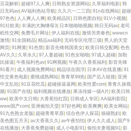
豆花解析
|
超碰97人人爽
|
日韩熟女资源网站
|
久草福利电影
|
韩
日无码av
|
AV福利色站导航
|
久久六一二三四
|
91n在线网站
|
超碰
97色色
|
人人爽人人爽
|
欧美精品区
|
日韩色图自拍
|
91V小视频
|
91社欧美
|
丰满的大胸继母3
|
日本啪啪啪视频
|
韩日无码av
|
老司
机性交网
|
免费毛片网址
|
伊人福利在线
|
激情另类春色
|
wwwcn
激情
|
91全国精品
|
精品aa福利
|
无码专区伦理三级
|
男人的天堂
网页
|
91网黄
|
91色禁
|
影音先锋韩国美女
|
欧美日韩交配网
|
色色
AV久久
|
久草永久
|
97人妻超碰
|
91色女啪啪
|
97成人超碰
|
加勒
比操逼
|
午夜福利色av
|
91网视频
|
午夜久久香蕉福利
|
影音先锋
91看片
|
成人视频免费网站
|
精品综合国浮
|
日本AV在线直播
|
91
性交黄色电影
|
蜜桃成熟网站
|
青青草99热
|
国产后入链接
|
亚洲
中文乱轮
|
91豆花吃瓜
|
超碰操逼逼网
|
欧美性爱com
|
青青久操视
频
|
91国产在线
|
福利视频在线播放
|
果冻传媒一级A片
|
欧美日韩
ww
|
欧美中文日韩
|
大香蕉怡红院
|
日韩成人专区
|
AA福利影院
|
www国产com
|
亚洲偷拍天堂
|
97好色网
|
欧美爽爽
|
欧美女网站
|
91九色熟女老版
|
超碰青青草原
|
综合色伊人探花
|
操碰熟妇
|
欧
美色图五月天
|
av大香蕉久久
|
av午夜怕怕
|
伊人久久成人
|
国产9
在线播放
|
大香蕉免费超碰
|
成人小电影91
|
偷拍夫妻视频91
|
影