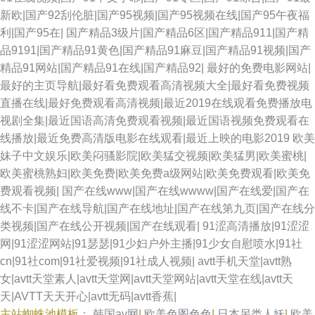
新欧|国产92刮伦脏|国产95视频|国产95视频在线|国产95午夜福
日本中文视频 色五月97 九一成人 麻豆吴梦梦视频 91操熟女视频 91原创社
利|国产95在|
国产精品3级片|国产精品6区|国产精品911|国产精
品9191|国产精品91黄色|国产精品91麻豆|国产精品91视频|国产
区 AV视颇 超碰人人自拍 91麻豆香蕉 一本道成人在线 91福利网站 国产ts系
精品91网站|国产精品91在线|国产精品92|
最好的免费电影网站|
最好的主页导航|最好看免费观看高清视频大全|最好看免费视频
列在线 午夜男人的天堂 国产射精视频 国产91视频在线 久久av资源 91系列
直播在线|最好免费观看高清视频|最近2019在线观看免费播放电
视剧全集|最近国语高清免费观看视频|最近国语视频免费观看在
在线 福利社视频 九九热自拍 国产精品电影 美日韩一二三 深夜艹艹 www欧
线播放|最近免费高清版电影在线观看|最近上映的电影2019
欧美
妹子中文娱乐|欧美闷骚影院|欧美猛交视频|欧美猛男|欧美蜜桃|
美1 欧日美中文字幕 东方AV成人影视 国产社区情侣 国产精品久草 东京热AV
欧美蜜桃熟妇|欧美免费|欧美免费a级网站|欧美免费观看|欧美免
费观看视频|
国产在线www|国产在线wwww|国产在线爱|国产在
无码 久久伊人亚洲 白丝美女后入爆操 天天草网 蜜桃内射91 欧美超碰在线
线不卡|国产在线导航|国产在线地址|国产在线第九页|国产在线分
类视频|国产在线公开视频|国产在线观看|
91涩高清播放|91涩涩
老湿机午夜 97人人专区 日韩伦理视频 欧美另类春色 久草资源精品在线 欧美
网|91涩涩网站|91瑟瑟|91少妇户外主播|91少女自慰喷水|91社
cn|91社com|91社爱视频|91社成人视频|
avtt手机天堂|avtt熟
亚小电影 欧美一级韩国日本 激情文学另类av 超碰91人人 亚洲AV久久蜜芽
女|avtt天堂素人|avtt天堂网|avtt天堂网站|avtt天堂在线|avtt天
天|AVTT天天开心|avtt无码|avtt香蕉|
中文字幕禁忌乱偷 日韩国产对白 AV综合导航站 超碰99观看 97色资源综合网
主站蜘蛛池模板：
韩国av网
|
欧美色图色色
|
日本另类人妖
|
欧美