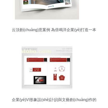
云頂創(chuàng)意案例 為倍鳴洋企業(yè)打造一本
流動(dòng)的文藝詩(shī)篇——企業(yè)形象畫冊
(cè)設(shè)計(jì)解析
企業(yè)VI形象設(shè)計(jì)與文藝創(chuàng)作的
跨界交響 塑造品牌靈魂的藝術(shù)之旅