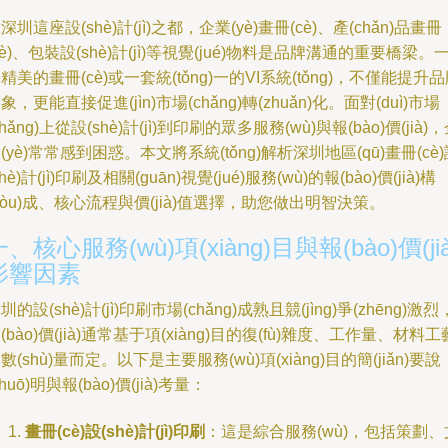
深圳這座設(shè)計(jì)之都，企業(yè)畫冊(cè)、產(chǎn)品畫冊
cè)、包裝設(shè)計(jì)等視覺(jué)物料是品牌溝通的重要橋梁。
精美的畫冊(cè)或一套統(tǒng)一的VI系統(tǒng)，不僅能提升
象，更能直接促進(jìn)市場(chǎng)轉(zhuǎn)化。面對(duì)市場
chǎng)上從設(shè)計(jì)到印刷的眾多服務(wù)與報(bào)價(jià)
(yè)常常感到困惑。本文將系統(tǒng)解析深圳地區(qū)畫冊(cè
shè)計(jì)印刷及相關(guān)視覺(jué)服務(wù)的報(bào)價(jià)構
gòu)成、核心流程與價(jià)值選擇，助您做出明智決策。
、核心服務(wù)項(xiàng)目與報(bào)價(jià
影響因素
圳的設(shè)計(jì)印刷市場(chǎng)成熟且競(jìng)爭(zhēng)激烈
(bào)價(jià)通常基于項(xiàng)目的復(fù)雜度、工作量、材料工
數(shù)量而定。以下是主要服務(wù)項(xiàng)目的簡(jiǎn)要說
shuō)明與報(bào)價(jià)考量：
畫冊(cè)設(shè)計(jì)印刷
：這是綜合服務(wù)，包括策劃、