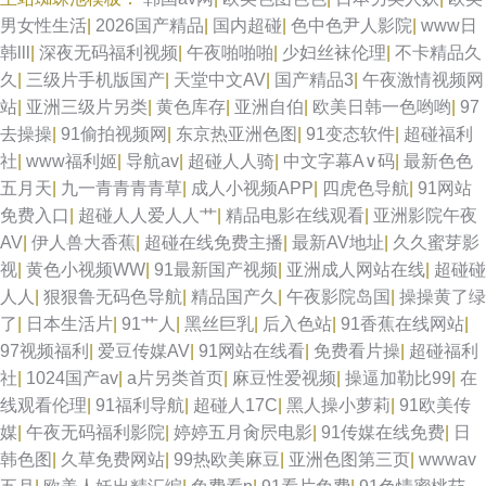
男女性生活
|
2026国产精品
|
国内超碰
|
色中色尹人影院
|
www日
天天干天天操B 韩国黄视频 91九色韩国 91动慢美女 神马午夜影院 天天操狠
韩lll
|
深夜无码福利视频
|
午夜啪啪啪
|
少妇丝袜伦理
|
不卡精品久
久
|
三级片手机版国产
|
天堂中文AV
|
国产精品3
|
午夜激情视频网
狠操 国产HD女人 午夜色被窝 九九99福利视频 欧美性爱第三页 91AV欧美 五
站
|
亚洲三级片另类
|
黄色库存
|
亚洲自伯
|
欧美日韩一色哟哟
|
97
去操操
|
91偷拍视频网
|
东京热亚洲色图
|
91变态软件
|
超碰福利
月婷婷偷拍 www人人肏 国产肛交在线视频 91精片 久久青草线蕉国产 宅狼
社
|
www福利姬
|
导航av
|
超碰人人骑
|
中文字幕A∨码
|
最新色色
五月天
|
九一青青青青草
|
成人小视频APP
|
四虎色导航
|
91网站
社导航 成人美女免费黄色 成人欧美 午夜av免费 超碰97人人网 黑丝袜喷水视
免费入口
|
超碰人人爱人人艹
|
精品电影在线观看
|
亚洲影院午夜
AV
|
伊人兽大香蕉
|
超碰在线免费主播
|
最新AV地址
|
久久蜜芽影
频网 国产91白丝 91aiai 操逼久久www 超碰人人骑 黄色免费高清网站 成人
视
|
黄色小视频WW
|
91最新国产视频
|
亚洲成人网站在线
|
超碰碰
人人
|
狠狠鲁无码色导航
|
精品国产久
|
午夜影院岛国
|
操操黄了绿
片在线视频 久久性交网p 91cn视频 九一新址z叉57 波多野一区 五月婷婷色
了
|
日本生活片
|
91艹人
|
黑丝巨乳
|
后入色站
|
91香蕉在线网站
|
97视频福利
|
爱豆传媒AV
|
91网站在线看
|
免费看片操
|
超碰福利
色 高清伦理 avtt一牛网 超碰在线青草97 高清午夜福利影院 玖玖麻豆 国产五
社
|
1024国产av
|
a片另类首页
|
麻豆性爱视频
|
操逼加勒比99
|
在
线观看伦理
|
91福利导航
|
超碰人17C
|
黑人操小萝莉
|
91欧美传
六区在线 97豆花 青青青操 国产精品福利社 97偷偷碰狼人 五月天婷婷色情图
媒
|
午夜无码福利影院
|
婷婷五月肏屄电影
|
91传媒在线免费
|
日
韩色图
|
久草免费网站
|
99热欧美麻豆
|
亚洲色图第三页
|
wwwav
午夜啪啪啪 超碰最新导航 另类影院 欧洲色淫网 国产精品9 91午夜福利 福利