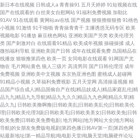
新日本在线视频
日韩成人a
青青操91
五月天婷婷
91短视频在线
5 欧美色图五月天 老司机人人超碰 欧洲欧美精品 www黄频 91福礼专区 福利
国产在线观看的
白丝美女自慰网站
91福利免费视频
加勒比
91AV
91在线观看
黄网站av在线
国产视频
狠狠擼狠狠擼
91桃色
微拍伦理 日本91视免费 国内久久 国产自拍三级 激情草草 人妻人人操 91精
小视频
91激情
91干啪啪
青青操青青干
主播诱惑无码专区
欧美
视频电影
91播放
麻豆桃色网站
亚洲欧美国产另类
欧美伦理另
品吴梦梦 91色色网址 久草色视频 精东黄瓜91 大香蕉A片 色色婷婷五月天 欧
类
国产刺激对白
在线观看91精品
欧美成年视频
操碰操揉
成人
微拍福利导航
亚洲欧美国产日韩
成年在线观看免费
岛国精品在
美国际黄色 午夜剧场91 午夜性伦理视频 99在线视频福利 51xtv影城 日韩精
线播放
狠狠撸第四色
欧美一页
女同电影在线观看
91网国产尤
物在
毛片网站黄色
狼人三级片
高清男同
国产日韩伦理淫
成年
品视频12 午夜福利3000 网站成人三 97n一区二二 AV网地址 国产日逼网 亚
免费视频
亚洲欧美中文视频
东京热亚洲色图
蜜桃成人超碰网
91精品小视频
久草福利免费视影
五月天堂网
高清操逼视频
精
洲综合小说网 操人人在线观看 玖草在线 成人在线69 豆花成人精品网 国产视
品国产综合成人|精品国偷自产在线|精品妓成人|精品家庭乱伦|精
品九九|精品九九导航|精品九九久久|精品九九色网|精品久草|精
频11页 国产视频h 91视频www 午夜私人影院 91偷拍视频网 成人Aⅴ网站 亚
品久九|
日韩欧美撸啊撸|日韩欧美乱|日韩欧美乱伦|日韩欧美伦
理|日韩欧美伦理3级|日韩欧美毛|日韩欧美美女|日韩欧美免|日韩
洲三极 老湿机91 午夜男人网站 国产做受高潮豆麻 激情丁香综合网 亚洲97色
欧美免费|日韩欧美免费电影|
地方网站|地方网站大全|地方网站
导航|的女朋友免费版电视剧|第四色播日韩AV第一页|第四色网
色 国产日韩乱 肏屄视频福利 伊人韩国操 五月丁香成人网 美女逼靠 欧美成人
站最新地址|第一精品导航|电电影天堂|电脑天堂|电脑硬件论坛