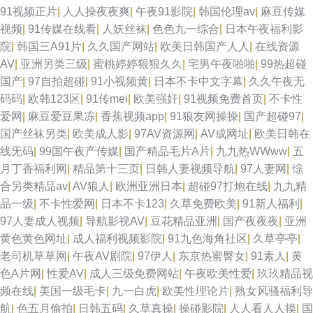
91视频正片
|
人人操夜夜爽
|
午夜91影院
|
韩国伦理av
|
麻豆传媒
视频
|
91传媒在线看
|
人妖丝袜
|
色色九一综合
|
日本午夜福利影
院
|
韩国三A91片
|
久久国产网站
|
欧美日韩国产人人
|
在线资源
AV
|
亚洲另类三级
|
蜜桃婷婷狠狠久久
|
宅男午夜啪啪
|
99热超碰
国产
|
97自拍超碰
|
91小视频黄
|
日本不卡中文字幕
|
久久午夜无
码码
|
欧韩123区
|
91传mei
|
欧美强奸
|
91视频免费首页
|
不卡性
爱网
|
麻豆爱豆果冻
|
香蕉视频app
|
91狼友网操操
|
国产超碰97
|
国产丝袜另类
|
欧美成人影
|
97AV资源网
|
AV成网址
|
欧美日韩在
线旡码
|
99国午夜产传媒
|
国产精品毛片A片
|
九九热WWww
|
五
月丁香福利网
|
精品第十三页
|
日韩人妻视频导航
|
97人妻网
|
综
合另类精品av
|
AV狼人
|
欧洲亚洲日本
|
超碰97打炮在线
|
九九精
品一级
|
不卡性爱网
|
日本不卡123
|
久草免费欧美
|
91新人福利
|
97人妻成人视频
|
导航影视AV
|
豆花精品亚洲
|
国产夜夜夜
|
亚洲
黄色黄色网址
|
成人福利视频影院
|
91九色海角社区
|
久草亭亭
|
老司机草草网
|
午夜AV剧院
|
97伊人
|
东京热蜜臀女
|
91素人
|
黄
色A片网
|
性爱AV
|
成人三级免费网站
|
午夜欧美性爱
|
玖玖精品视
频在线
|
美国一级毛卡
|
九一白虎
|
欧美性理论片
|
熟女风骚福利导
航
|
色五月偷拍
|
日韩五码
|
久草真操
|
操碰影院
|
人人看人人摸
|
国