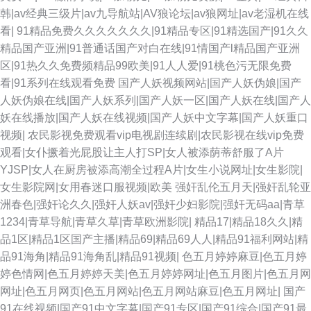
韩|av经典三级片|av九导航站|AV狼论坛|av狼网址|av老湿机在线
操逼加勒比99 操碰国产 欧美特黄AAA 伊人少妇大香蕉 肏屄爽片 午夜91 成
看|
91精品免费久久久久久久久|91精品专区|91精选国产|91久久
精品国产亚洲|91普通话国产对白在线|91情国产l精品国产亚洲
人在哪看片 天天操操操 丁香五月综合在线 肏屄论坛 五月狼人AV 午夜福利传
区|91热久久免费频精品99欧美|91人人爱|91桃色污无限免费
看|91系列在线观看免费
国产人妖视频网站|国产人妖伪娘|国产
媒 玖玖艹视频 欧美极品15p a片在线网站 五月天性爱欧美 日韩AV免费网站
人妖伪娘在线|国产人妖系列|国产人妖一区|国产人妖在线|国产人
妖在线播放|国产人妖在线视频|国产人妖中文字幕|国产人妖重口
91爱啪 欧美精品一级片 成人在线ab 日韩精品一二三 国产TS人妖另类 国产
视频|
农民影视免费观看vip电视剧连续剧|农民影视在线vip免费
观看|女仆撅着光屁股让主人打SP|女人被添荫蒂舒服了A片
视频精品店 丝袜AV五月天堂 日韩精品一二三区 超碰激情网 久久九九热思精
YJSP|女人在厨房被添高潮全过程A片|女生小说网址|女生影院|
女生影院网|女用春迷口服视频|欧美
强奸乱伦五月天|强奸乱轮亚
品 久久91视频 黄色爱片 97婷婷www 日韩AV资源网 亚洲日韩av色图 九九在
洲春色|强奸论久久|强奸人妖av|强奸少妇影院|强奸无码aa|青草
1234|青草导航|青草久草|青草欧洲影院|
精品17|精品18久久|精
线资源网站 wwww色鬼 福利午夜理论片 福利视频成人A片 91海角原创 91超
品1区|精品1区国产主播|精品69|精品69人人|精品91福利网站|精
品91海角|精品91海角乱|精品91视频|
色五月婷婷麻豆|色五月婷
碰成人导航 成人AV在线资源 男人午夜网站 91在线网址 麻豆黄色一色片 日
婷色情网|色五月婷婷天美|色五月婷婷网址|色五月图片|色五月网
网址|色五月网页|色五月网站|色五月网站麻豆|色五月网址|
国产
韩精品导航 91网站传媒 亚洲变态制服另类 偷拍偷窥婷婷视频 日韩激情在线
91在线视频|国产91中文字幕|国产91专区|国产91综合|国产91最