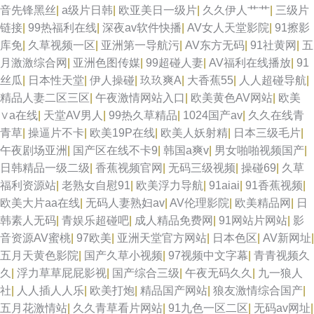
音先锋黑丝
|
a级片日韩
|
欧亚美日一级片
|
久久伊人艹艹
|
三级片
链接
|
99热福利在线
|
深夜av软件快播
|
AV女人天堂影院
|
91擦影
库免
|
久草视频一区
|
亚洲第一导航污
|
AV东方无码
|
91社黄网
|
五
月激激综合网
|
亚洲色图传媒
|
99超碰人妻
|
AV福利在线播放
|
91
丝瓜
|
日本性天堂
|
伊人操碰
|
玖玖爽A
|
大香蕉55
|
人人超碰导航
|
精品人妻二区三区
|
午夜激情网站入口
|
欧美黄色AV网站
|
欧美
∨a在线
|
天堂AV男人
|
99热久草精品
|
1024国产av
|
久久在线青
青草
|
操逼片不卡
|
欧美19P在线
|
欧美人妖射精
|
日本三级毛片
|
午夜剧场亚洲
|
国产区在线不卡9
|
韩国a爽v
|
男女啪啪视频国产
|
日韩精品一级二级
|
香蕉视频官网
|
无码三级视频
|
操碰69
|
久草
福利资源站
|
老熟女自慰91
|
欧美浮力导航
|
91aiai
|
91香蕉视频
|
欧美大片aa在线
|
无码人妻熟妇av
|
AV伦理影院
|
欧美精品网
|
日
韩素人无码
|
青娱乐超碰吧
|
成人精品免费网
|
91网站片网站
|
影
音资源AV蜜桃
|
97欧美
|
亚洲天堂官方网站
|
日本色区
|
AV新网址
|
五月天黄色影院
|
国产久草小视频
|
97视频中文字幕
|
青青视频久
久
|
浮力草草屁屁影视
|
国产综合三级
|
午夜无码久久
|
九一狼人
社
|
人人插人人乐
|
欧美打炮
|
精品国产网站
|
狼友激情综合国产
|
五月花激情站
|
久久青草看片网站
|
91九色一区二区
|
无码av网址
|