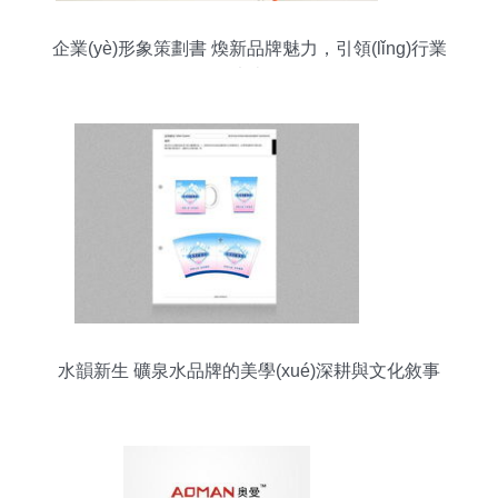
企業(yè)形象策劃書 煥新品牌魅力，引領(lǐng)行業
(yè)未來(lái)
水韻新生 礦泉水品牌的美學(xué)深耕與文化敘事