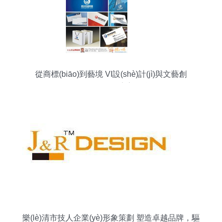
從商標(biāo)到藝境 VI設(shè)計(jì)與文藝創
(chuàng)作的完美融合
樂(lè)清市技人企業(yè)形象策劃 塑造卓越品牌，驅