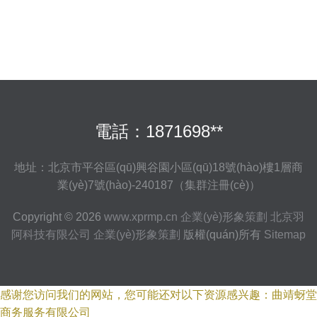
電話：1871698**
地址：北京市平谷區(qū)興谷園小區(qū)18號(hào)樓1層商
業(yè)7號(hào)-240187（集群注冊(cè)）
Copyright © 2026
www.xprmp.cn
企業(yè)形象策劃
北京羽
阿科技有限公司
企業(yè)形象策劃
版權(quán)所有
Sitemap
感谢您访问我们的网站，您可能还对以下资源感兴趣：曲靖蚜堂
商务服务有限公司