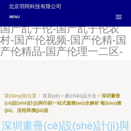
国产乱弄-国产乱区-国产乱
北京羽阿科技有限公司
人伦AV频-国产乱真实合集-
MENU
国产乱子伦-国产乱子伦农
村-国产伦视频-国产伦精-国
产伦精品-国产伦理一二区-
當(dāng)前位置：
首頁(yè)
>
產(chǎn)品大全
>
深圳畫冊
(cè)設(shè)計(jì)與印刷一站式服務(wù)全解析 報(bào)價
(jià)、流程與價(jià)值
深圳畫冊(cè)設(shè)計(jì)與