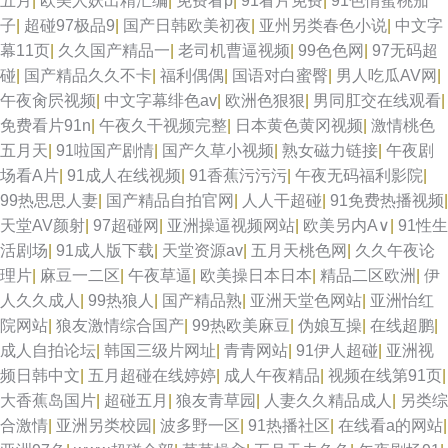
五月
|
欧美人妖出精汇编
|
免费看p
|
91看片免费
|
91色情蜜桃茄
子
|
超碰97极品9
|
国产日韩欧美初夜
|
亚州另类春色小说
|
中文字
电影午夜AV 极品性感91白丝 天天干天天添 午夜剧场看A片 91大茄子 国产又
幕11页
|
久久国产精品一
|
老司机曹逼视频
|
99色色网
|
97无码超
碰
|
国产精品久久不卡
|
福利偶偶
|
国语对白蜜臀
|
男人吃瓜AV网
|
色又爽视频 91蜜拍 韩日激情av 人妖三级片 久久国产网站 日本在www电影
午夜肏屄视频
|
中文字幕绯色av
|
欧洲色狠狠
|
男同肛交在线观看
|
免费看片91n
|
午夜久干视频完整
|
日本黄色黄冈视频
|
激情桃色
日韩www千色 黄色小视频链接 人妖伪娘在线 草逼国产 操逼第50页 91视频
五月天
|
91啦国产剧情
|
国产久草小视频
|
熟女磁力链接
|
午夜剧
场看A片
|
91成人在线视频
|
91香蕉污污污
|
午夜无码福利影院
|
在线观看 日韩性爱导航 91一桃色
99热思思人妻
|
国产精品自拍官网
|
人人干超碰
|
91免费热播视频
|
天堂AV颜射
|
97超碰网
|
亚洲操逼视频网站
|
欧美另内A∨
|
91性生
活剧场
|
91成人版下载
|
天堂资源av
|
五月天桃色网
|
久久午夜论
理片
|
麻豆一二区
|
午夜草逼
|
欧美操日本日本
|
精品二区欧洲
|
伊
人久久成人
|
99热狼人
|
国产精品熟
|
亚洲天堂色网站
|
亚洲怡红
院网站
|
狼友激情综合国产
|
99热欧美麻豆
|
伪娘互操
|
在线超鹏
|
成人自拍论坛
|
韩国三级片网址
|
青青网站
|
91伊人超碰
|
亚洲视
频日韩中文
|
五月超碰在线婷婷
|
成人午夜精品
|
视频在线第91页
|
大香蕉岛国片
|
超碰五月
|
狼友青草园
|
人妻久久精品成人
|
另类综
合激情
|
亚洲另类校园
|
波多野一区
|
91热播社区
|
在线看a的网站
|