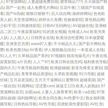
人
|
97资源网站
|
人妻超碰免费在线
|
蜜芽精品777
|
天天操国产精
品
|
国产一起色
|
成人免费毛片网站
|
豆花午夜
|
三级国产在线观
看
|
国产ts伪娘
|
狠狠日狠狠干
|
后入综合网
|
操婷婷网站
|
色色欧
美人妖
|
天堂资源网站
|
婷婷永久免费
|
色偷偷影院
|
黄色精品网
|
少妇手淫
|
日韩激情影院
|
日韩AV无码网址
|
AV超碰在线
|
亚洲精
品二区三
|
午夜寂寞福利
|
91的美女视频
|
先锋成人Av
|
欧美另类
人妖
|
人人摸人人
|
日韩男女在线
|
欧美综合性爱网
|
日本做爱暖
暖
|
亚洲变态另类
|
www97人妻
|
不卡精品久久
|
国产影片网站免
费
|
欧美色图18p
|
AV香蕉
|
伊人狠狠极品综合
|
一本道成人在线
|
91人人干
|
久草精品国产系列
|
97视频8
|
精东传媒毛片
|
午夜在线
寂寞影院
|
a片另类
|
人人艹97
|
欧美日韩在线旡码
|
福利夜色导航
|
国内久久
|
午夜导航福利视频
|
欧洲超碰碰
|
影音先锋变太累别
|
国
产精品乱轮
|
青青草精品资源站
|
久草欧美视频
|
91污导航
|
超碰
丝袜
|
五月花老湿机
|
五月天干逼网站1
|
蜜臀69
|
超碰美国
|
国产
一级自拍
|
91视网站
|
涩涩爱com
|
操逼王123
|
欧美人妖熟妇
|
97
资源网站首页
|
自慰aaa
|
人妻人人操青青草
|
欧美∨a在线
|
97资
源站超碰
|
福利姬网址
|
欧美女同合集
|
Av性爱中文
|
熟女福利视
频导航
|
日韩色站导航
|
AV性导航
|
四虎欧美性爱影院
|
AV红杏
|