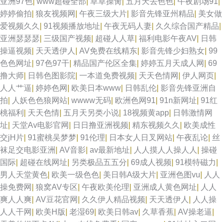
亚洲97色
|
www超碰全部
|
草草操肏
|
五月天去色色
|
午夜剧场91
|
婷婷偷拍
|
狼友视频网
|
午夜三级大片
|
影音先锋亚州精品
|
美女做
爱视频久久
|
91视频播放地址
|
午夜无码人妻
|
久久综合国产精品
|
亚洲瑟瑟瑟
|
三级国产视频
|
超碰人人草
|
福利电影午夜AV
|
日韩
操逼视频
|
天天透伊人
|
AV免费在线精东
|
影音先锋少妇熟女
|
99
色色网址
|
97色97干
|
精品国产伦区全集
|
婷婷五月天成人网
|
69
撸大师
|
日韩色图影院
|
一本道免费视频
|
天天色情网
|
伊人网页
|
人人艹逼
|
婷婷色网
|
欧美日本www
|
日韩乱伦
|
影音先锋亚洲自
拍
|
人妖色色狼网站
|
wwww无码
|
欧洲色网91
|
91n新网址
|
91红
桃福利
|
天天色情
|
五月天另类小说
|
18视频黄app
|
日韩激情网
址
|
天堂Av电影官网
|
日日撸亚洲视频
|
精东视频久久
|
欧美成性
交jH片
|
91蜜桃吴梦梦
|
91伦理
|
日本女人日叉网站
|
午夜乱论
|
丝
袜足交电影亚洲
|
AV音影
|
av最新地址
|
人人摸人人操人人
|
操碰
国际
|
超碰在线网址
|
另类极品五五分
|
69成人视频
|
91模特磁力
|
男人天堂黄色
|
欧美一级色色
|
美日韩A级大片
|
亚洲色图vu
|
人人
操免费网
|
狼窝AV专区
|
午夜欧美伦理
|
亚洲成人黄色网址
|
人人
爽人人爽
|
AV豆花官网
|
久久伊人精品视频
|
天天透伊人
|
人人操
人人干网
|
欧美H版
|
老湿69
|
欧美日韩av
|
久草香蕉
|
AV操老逼
|