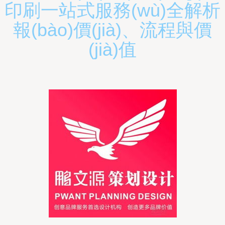
印刷一站式服務(wù)全解析
報(bào)價(jià)、流程與價
(jià)值