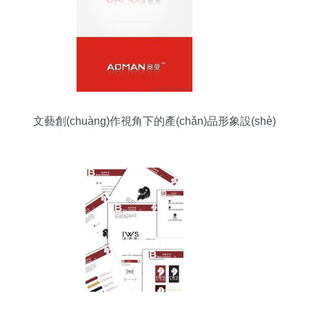
文藝創(chuàng)作視角下的產(chǎn)品形象設(shè)
計(jì)供應(yīng)與批發(fā)市場(chǎng)解析