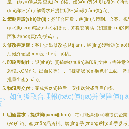
量、預(yù)算及期望風(fēng)格。優(yōu)質(zhì)服務(wù)商會
(huì)詳細(xì)了解需求后提供明細(xì)報(bào)價(jià)。
策劃與設(shè)計(jì)
：簽訂合同后，進(jìn)入策劃、文案、視
(jué)風(fēng)格設(shè)定階段，并提交初稿（如畫冊(cè)的
面和內(nèi)頁(yè)版式）。
修改與定稿
：客戶提出修改意見(jiàn)，經(jīng)幾輪調(diào)
后最終確認(rèn)設(shè)計(jì)稿。
印刷與制作
：設(shè)計(jì)稿轉(zhuǎn)為印刷文件（需注意
彩模式CMYK、出血位等），打樣確認(rèn)顏色和工藝，然
批量生產(chǎn)。
物流與交付
：完成質(zhì)檢后，安排送貨或客戶自提。
三、如何獲取合理報(bào)價(jià)并保障價(jià
值
明確需求，提供簡(jiǎn)報(bào)
：盡可能詳細(xì)地提供企業
(yè)介紹、產(chǎn)品資料、競(jìng)爭(zhēng)對(duì)手參