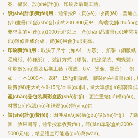
案、攝影、設(shè)計(jì)、印刷及后期工藝。
設(shè)計(jì)費(fèi)用
：通常按P（頁(yè)）收費(fèi)，普通
(yè)畫冊(cè)設(shè)計(jì)約200-800元/P，高端或創(chuàng
要求高的可達(dá)1000元/P以上。產(chǎn)品畫冊(cè)若需復
(fù)雜修圖或合成，費(fèi)用會(huì)更高。
印刷費(fèi)用
：取決于尺寸（如A4、方形）、紙張（銅版紙
啞粉紙、特種紙）、裝訂方式（膠裝、鎖線膠裝、蝴蝶裝）
印刷數(shù)量及后期工藝（覆膜、UV、燙金、擊凸）。例
如，一本1000本、28P、157g銅版紙、膠裝的A4畫冊(cè)
刷費(fèi)用大約在8-15元/本區(qū)間，量大單價(jià)顯著降
產(chǎn)品包裝與彩盒設(shè)計(jì)
：更注重結(jié)構(gòu)
材質(zhì)保護(hù)和視覺(jué)營(yíng)銷。
設(shè)計(jì)費(fèi)
：因涉及結(jié)構(gòu)設(shè)計(jì)、刀
圖、效果圖等，通常按套收費(fèi)，簡(jiǎn)單彩盒約2000-
5000元/套，精品禮盒可能過(guò)萬(wàn)。