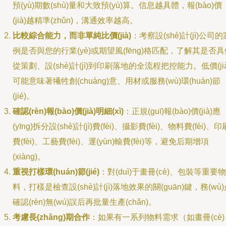
預(yù)期數(shù)量和大致預(yù)算。信息越具體，報(bào)價
(jià)越精準(zhǔn)，溝通效率越高。
比較綜合能力，而非單純比價(jià)
：考察設(shè)計(jì)公司的
例是否與您的行業(yè)或期望風(fēng)格匹配，了解其是否具
從策劃、設(shè)計(jì)到印刷落地的全流程把控能力。低價(jià
可能意味著犧牲創(chuàng)意、用材或服務(wù)環(huán)節
(jié)。
確認(rèn)報(bào)價(jià)明細(xì)
：正規(guī)報(bào)價(jià)應
(yīng)拆分設(shè)計(jì)費(fèi)、攝影費(fèi)、物料費(fèi)、印
費(fèi)、工藝費(fèi)、運(yùn)輸費(fèi)等，避免后期增項
(xiàng)。
重視打樣環(huán)節(jié)
：對(duì)于畫冊(cè)、包裝等重要物
料，打樣是檢查設(shè)計(jì)落地效果的關(guān)鍵，務(wù
確認(rèn)無(wú)誤后再批量生產(chǎn)。
考慮長(zhǎng)期合作
：如果有一系列物料需求（如畫冊(cè)